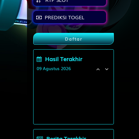
PREDIKSI TOGEL
Daftar
Hasil Terakhir
09 Agustus 2026
OREGON03
4
7
6
6
OREGON06
9
9
3
6
CALIFORNIA
6
8
6
4
FLORIDAEVE
9
6
9
7
Berita Terakhir